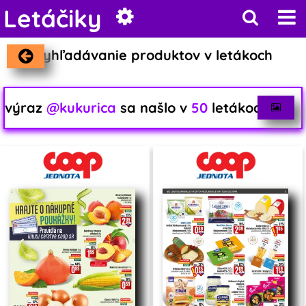
Letáčiky
Vyhľadávanie produktov v letákoch
výraz
@kukurica
sa našlo v
50
letákoch