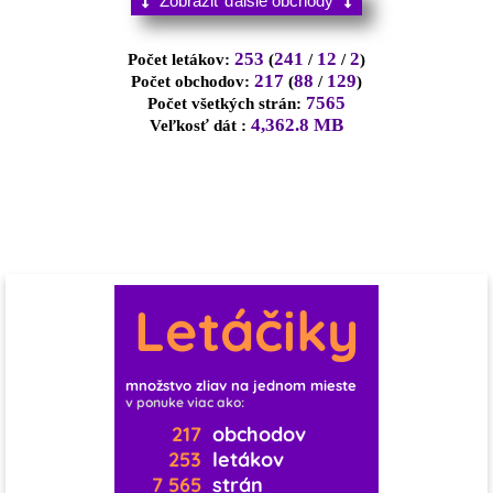
Zobraziť ďalšie obchody
0
1
0
1
0
2
13
253
241
12
2
Počet letákov:
(
/
/
)
0
0
2
217
88
129
Počet obchodov:
(
/
)
7565
Počet všetkých strán:
4,362.8 MB
Veľkosť dát :
0
0
0
0
0
1
0
0
2
0
0
10
0
0
1
0
1
3
Letáčiky
1
1
0
11
0
0
0
0
množstvo zliav na jednom mieste
v ponuke viac ako:
1
0
0
0
0
0
217
obchodov
253
letákov
7 565
strán