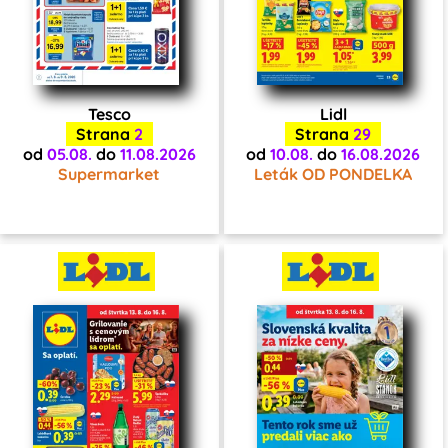
Tesco
Lidl
Strana
2
Strana
29
od
05.08.
do
11.08.2026
od
10.08.
do
16.08.2026
Supermarket
Leták OD PONDELKA