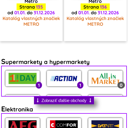
Metro
Metro
Strana
135
Strana
136
od
01.01.
do
31.12.2026
od
01.01.
do
31.12.2026
Katalóg vlastných značiek
Katalóg vlastných značiek
METRO
METRO
S
upermarkety a hypermarkety
1
1
0
Zobraziť ďalšie obchody
E
lektronika
0
1
6