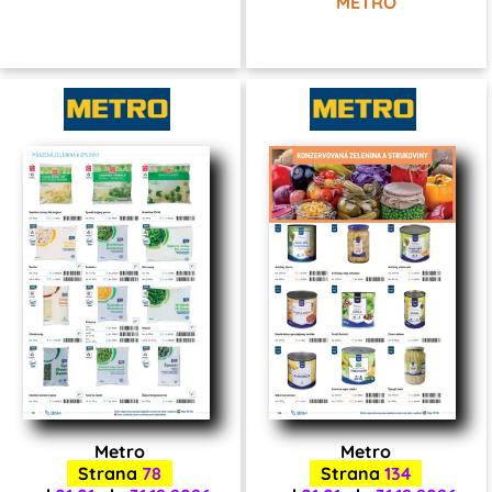
METRO
Metro
Metro
Strana
78
Strana
134