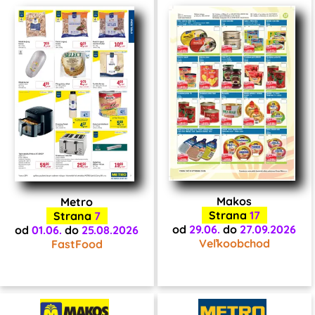
Makos
Metro
Strana
17
Strana
7
od
29.06.
do
27.09.2026
od
01.06.
do
25.08.2026
Veľkoobchod
FastFood