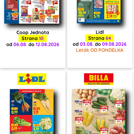
Lidl
Coop Jednota
Strana
64
Strana
10
od
03.08.
do
09.08.2026
od
06.08.
do
12.08.2026
Leták OD PONDELKA