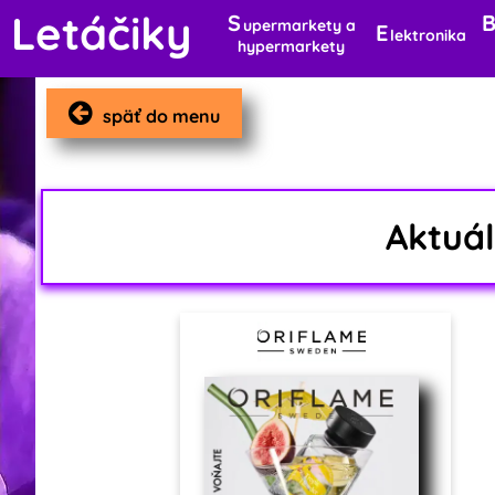
Letáčiky
S
upermarkety a
E
lektronika
hypermarkety
späť do menu
Aktuá