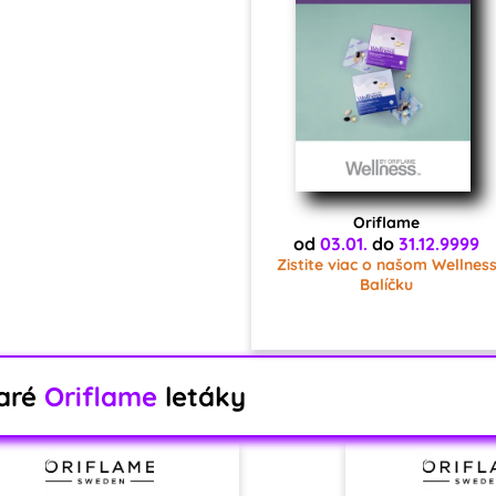
Oriflame
od
03.01.
do
31.12.9999
Zistite viac o našom Wellnes
Balíčku
aré
Oriflame
letáky