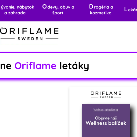
B
O
D
ývanie, nábytok
devy, obuv a
rogéria a
L
eká
a záhrada
šport
kozmetika
lne
Oriflame
letáky