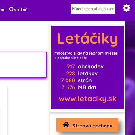
O
rne
statné
Letáčiky
množstvo zliav na jednom mieste
v ponuke viac ako:
217
obchodov
228
letákov
7 080
strán
3 676
MB dát
www.letaciky.sk
Stránka obchodu