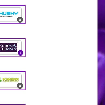
0
0
0
0
1
2
0
1
0
1
13
2
1
0
0
0