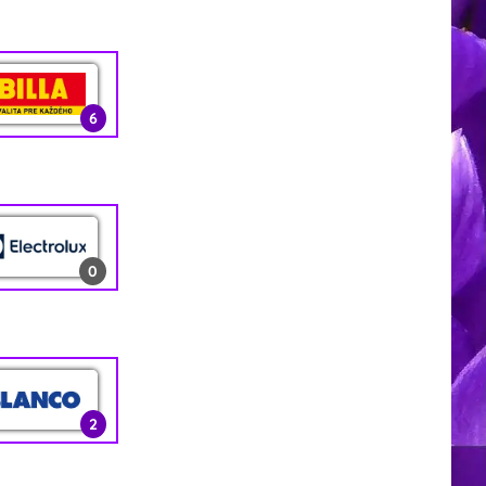
6
0
0
1
0
2
2
0
12