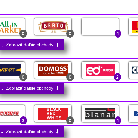
0
0
1
Zobraziť ďalšie obchody
3
0
1
0
0
2
1
0
4
Zobraziť ďalšie obchody
0
0
0
3
1
0
2
0
1
0
0
0
1
1
1
Zobraziť ďalšie obchody