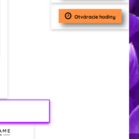
Otváracie hodiny
s