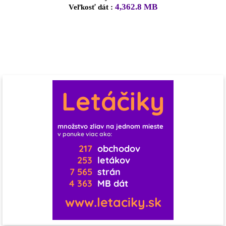
4,362.8 MB
Veľkosť dát :
0
0
0
0
0
1
0
0
2
0
0
10
0
0
1
0
1
3
Letáčiky
1
1
0
11
0
0
0
0
množstvo zliav na jednom mieste
v ponuke viac ako:
1
0
0
0
0
0
217
obchodov
253
letákov
7 565
strán
0
0
0
4 363
MB dát
1
0
0
www.letaciky.sk
0
0
0