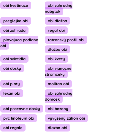
obi kvetinace
obi zahradny
nabytok
preglejka obi
obi dlažba
obi zahrada
regal obi
plavajuca podlaha
tatranský profil obi
obi
dlažba obi
obi svietidla
obi kvety
obi dosky
obi vianocne
stromceky
obi ploty
molitan obi
lexan obi
obi zahradny
domcek
obi pracovne dosky
obi bazeny
pvc linoleum obi
vyvýšený záhon obi
obi regale
dlazba obi