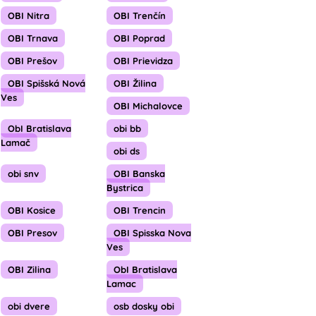
OBI Nitra
OBI Trenčín
OBI Trnava
OBI Poprad
OBI Prešov
OBI Prievidza
OBI Spišská Nová
OBI Žilina
Ves
OBI Michalovce
ObI Bratislava
obi bb
Lamač
obi ds
obi snv
OBI Banska
Bystrica
OBI Kosice
OBI Trencin
OBI Presov
OBI Spisska Nova
Ves
OBI Zilina
ObI Bratislava
Lamac
obi dvere
osb dosky obi