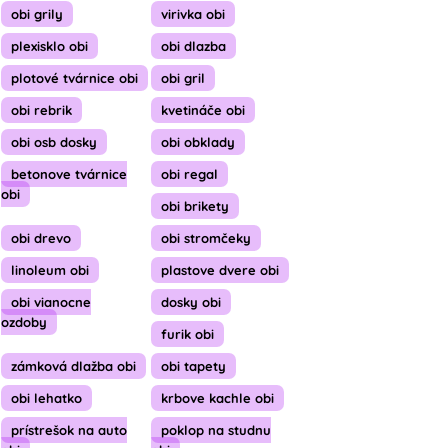
obi grily
virivka obi
plexisklo obi
obi dlazba
plotové tvárnice obi
obi gril
obi rebrik
kvetináče obi
obi osb dosky
obi obklady
betonove tvárnice
obi regal
obi
obi brikety
obi drevo
obi stromčeky
linoleum obi
plastove dvere obi
obi vianocne
dosky obi
ozdoby
furik obi
zámková dlažba obi
obi tapety
obi lehatko
krbove kachle obi
prístrešok na auto
poklop na studnu