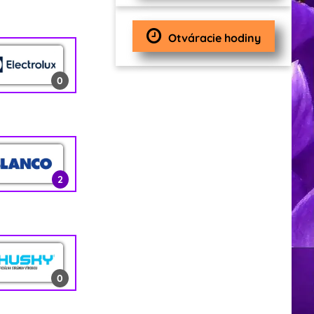
0
Otváracie hodiny
0
1
0
2
2
0
12
0
0
2
0
1
2