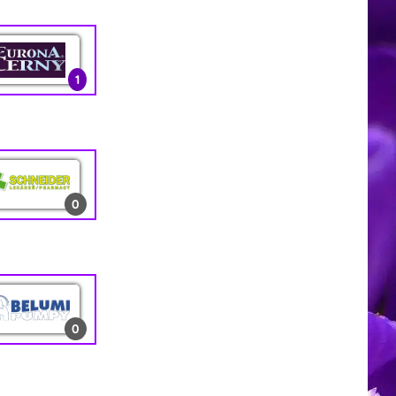
0
1
3
1
13
2
1
0
0
0
1
0
10