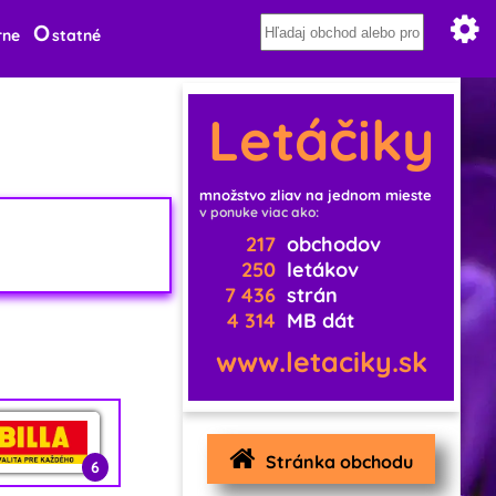
O
rne
statné
Letáčiky
množstvo zliav na jednom mieste
v ponuke viac ako:
217
obchodov
250
letákov
7 436
strán
4 314
MB dát
www.letaciky.sk
Stránka obchodu
6