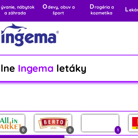
B
O
D
ývanie, nábytok
devy, obuv a
rogéria a
L
eká
a záhrada
šport
kozmetika
álne
Ingema
letáky
0
0
1