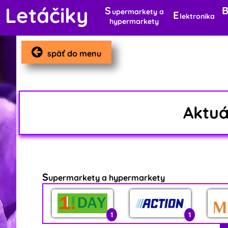
Letáčiky
S
upermarkety a
E
lektronika
hypermarkety
späť do menu
Aktu
S
upermarkety a hypermarkety
1
1