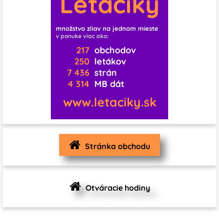
Letáčiky
11
0
0
0
0
množstvo zliav na jednom mieste
v ponuke viac ako:
1
0
0
0
0
0
217
obchodov
250
letákov
7 436
strán
0
0
0
4 314
MB dát
1
0
0
www.letaciky.sk
0
0
0
0
3
1
Stránka obchodu
1
0
0
0
4
Otváracie hodiny
0
0
0