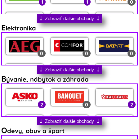
1
1
0
Zobraziť ďalšie obchody
E
lektronika
0
1
6
0
0
0
1
5
4
Zobraziť ďalšie obchody
B
ývanie, nábytok a záhrada
0
2
0
0
1
0
2
0
2
0
1
0
0
2
1
Zobraziť ďalšie obchody
O
devy, obuv a šport
0
1
2
0
0
0
0
4
1