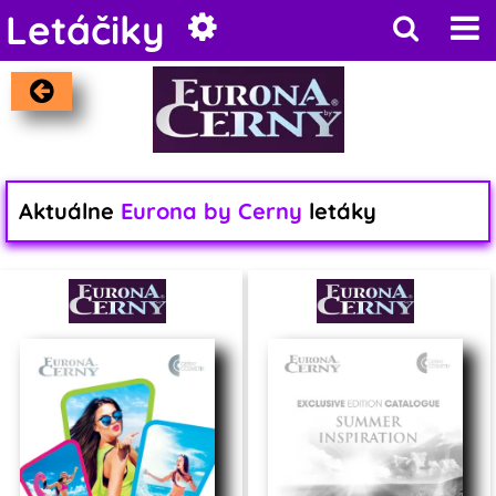
Letáčiky
Aktuálne
Eurona by Cerny
letáky