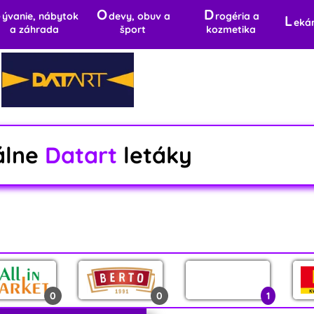
B
O
D
ývanie, nábytok
devy, obuv a
rogéria a
L
eká
a záhrada
šport
kozmetika
álne
Datart
letáky
0
0
1