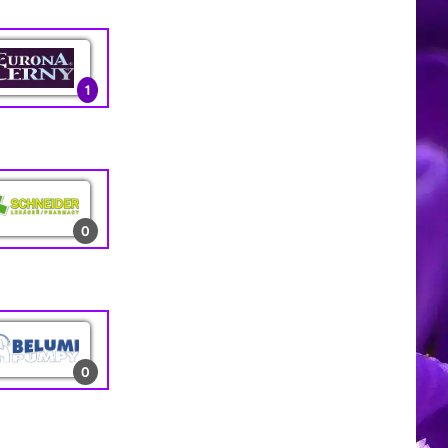
0
1
3
1
13
2
1
0
0
0
1
0
10