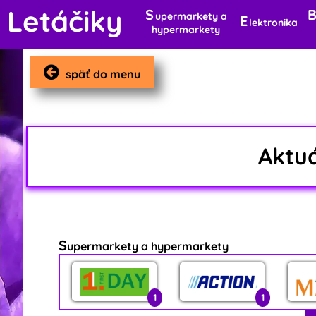
Letáčiky
S
upermarkety a
E
lektronika
hypermarkety
späť do menu
Aktu
S
upermarkety a hypermarkety
1
1