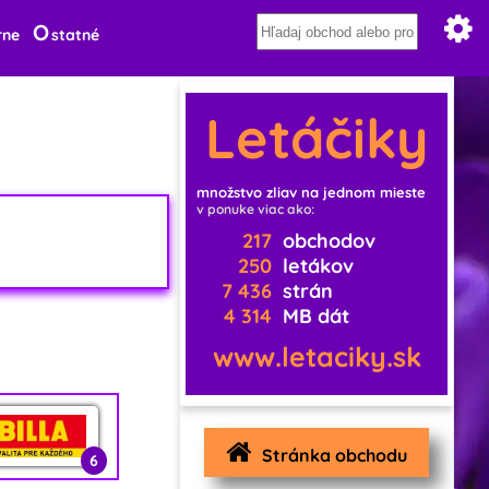
O
rne
statné
Letáčiky
množstvo zliav na jednom mieste
v ponuke viac ako:
217
obchodov
250
letákov
7 436
strán
4 314
MB dát
www.letaciky.sk
Stránka obchodu
6