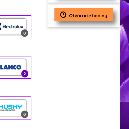
0
Otváracie hodiny
0
1
0
2
2
0
12
0
0
2
0
1
2