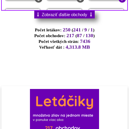
0
1
0
1
0
0
0
3
1
3
0
Zobraziť ďalšie obchody
0
1
0
0
0
2
13
250
241
9
1
Počet letákov:
(
/
/
)
0
0
2
217
87
130
Počet obchodov:
(
/
)
7436
Počet všetkých strán:
4,313.8 MB
Veľkosť dát :
0
0
0
0
0
1
0
0
2
0
0
10
0
0
1
0
1
3
Letáčiky
1
1
0
11
0
0
0
0
množstvo zliav na jednom mieste
v ponuke viac ako:
1
0
0
0
0
0
217
obchodov