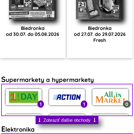
Biedronka
Biedronka
od 30.07. do 05.08.2026
od 27.07. do 29.07.2026
Fresh
S
upermarkety a hypermarkety
1
1
0
Zobraziť ďalšie obchody
E
lektronika
0
1
6