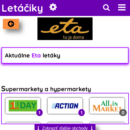
Letáčiky
Aktuálne
Eta
letáky
S
upermarkety a hypermarkety
1
1
0
Zobraziť ďalšie obchody