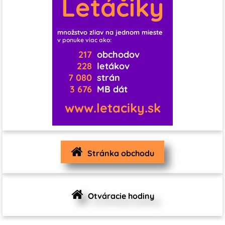
Letáčiky
1
0
0
0
0
0
množstvo zliav na jednom mieste
v ponuke viac ako:
0
0
0
217
obchodov
1
0
0
228
letákov
7 080
strán
3 676
MB dát
0
0
0
0
3
1
www.letaciky.sk
1
0
0
0
4
Stránka obchodu
0
0
0
Otváracie hodiny
0
0
1