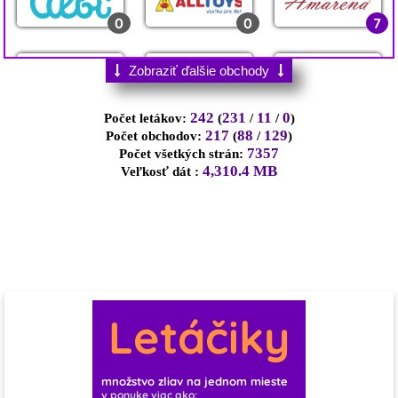
0
0
7
0
1
0
1
0
0
0
3
1
2
0
Zobraziť ďalšie obchody
0
1
0
1
0
2
13
242
231
11
0
Počet letákov:
(
/
/
)
0
0
2
217
88
129
Počet obchodov:
(
/
)
7357
Počet všetkých strán:
4,310.4 MB
Veľkosť dát :
0
0
0
0
0
1
0
0
2
0
0
10
0
0
1
0
1
3
Letáčiky
1
1
0
11
0
0
0
0
množstvo zliav na jednom mieste
v ponuke viac ako: