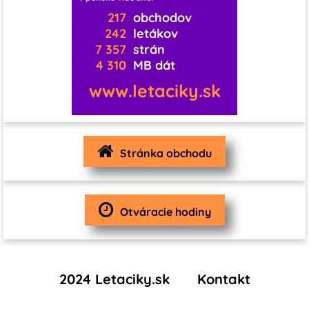
1
0
0
0
0
0
217
obchodov
242
letákov
7 357
strán
0
0
0
4 310
MB dát
1
0
0
www.letaciky.sk
0
0
0
0
3
1
Stránka obchodu
1
0
0
0
4
Otváracie hodiny
0
0
0
2024 Letaciky.sk
Kontakt
0
0
1