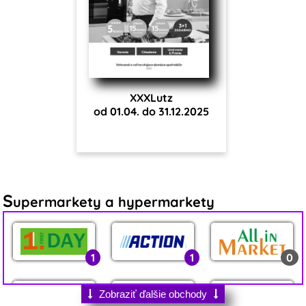
XXXLutz
od 01.04. do 31.12.2025
S
upermarkety a hypermarkety
1
1
0
Zobraziť ďalšie obchody