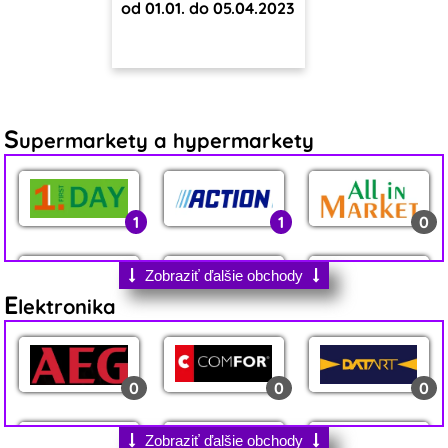
od 01.01. do 05.04.2023
S
upermarkety a hypermarkety
1
1
0
Zobraziť ďalšie obchody
E
lektronika
0
1
6
0
0
0
1
5
4
Zobraziť ďalšie obchody