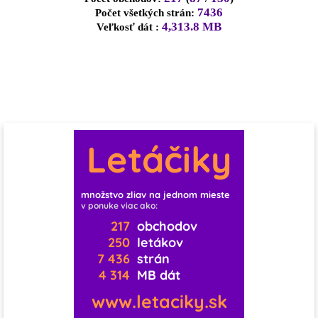
7436
Počet všetkých strán:
4,313.8 MB
Veľkosť dát :
0
0
0
0
0
1
0
0
2
0
0
10
0
0
1
0
1
3
Letáčiky
1
1
0
11
0
0
0
0
množstvo zliav na jednom mieste
v ponuke viac ako:
1
0
0
0
0
0
217
obchodov
250
letákov
7 436
strán
0
0
0
4 314
MB dát
1
0
0
www.letaciky.sk