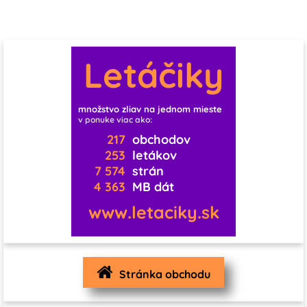
0
0
10
0
0
1
0
1
3
Letáčiky
1
1
0
11
0
0
0
0
množstvo zliav na jednom mieste
v ponuke viac ako:
1
0
0
0
0
0
217
obchodov
253
letákov
7 574
strán
0
0
0
4 363
MB dát
1
0
0
www.letaciky.sk
0
0
0
0
3
1
Stránka obchodu
1
0
0