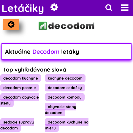
Letáčiky
Aktuálne
Decodom
letáky
Top vyhľadávané slová
decodom kuchyne
kuchyne decodom
decodom postele
decodom sedačky
decodom obyvacie
decodom komody
steny
obyvacie steny
decodom
sedacie súpravy
decodom kuchyne na
decodom
mieru