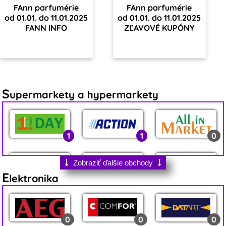
FAnn parfumérie
FAnn parfumérie
od 01.01. do 11.01.2025
od 01.01. do 11.01.2025
FANN INFO
ZĽAVOVÉ KUPÓNY
S
upermarkety a hypermarkety
1
1
0
Zobraziť ďalšie obchody
E
lektronika
0
2
6
0
0
0
1
5
3