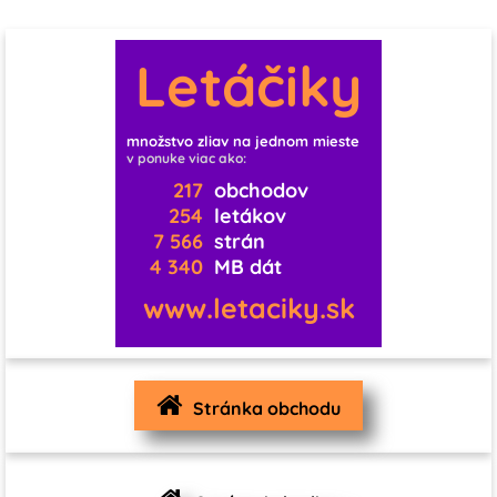
0
1
3
Letáčiky
1
1
0
11
0
0
0
0
množstvo zliav na jednom mieste
v ponuke viac ako:
1
0
0
0
0
0
217
obchodov
254
letákov
7 566
strán
0
0
0
4 340
MB dát
1
0
0
www.letaciky.sk
0
0
0
0
3
1
Stránka obchodu
1
0
0
0
4