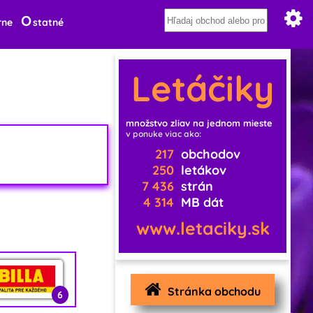
O
rne
statné
Letáčiky
množstvo zliav na jednom mieste
v ponuke viac ako:
217
obchodov
250
letákov
7 436
strán
4 314
MB dát
www.letaciky.sk
Stránka obchodu
6