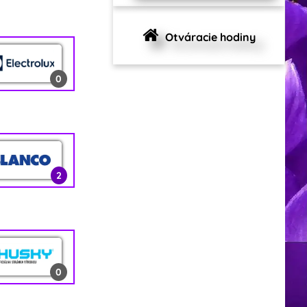
0
Otváracie hodiny
0
1
0
2
2
0
12
0
0
2
0
1
2