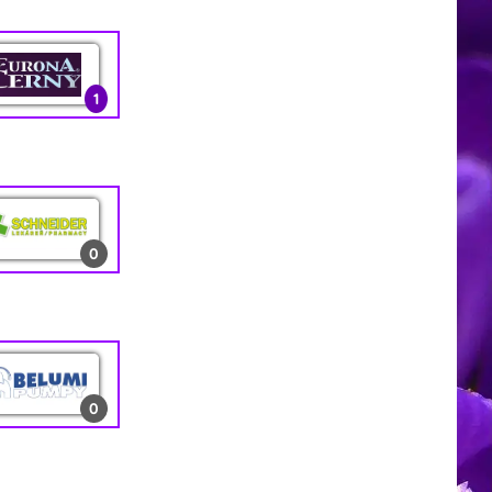
0
1
3
1
13
2
1
0
0
0
1
0
10