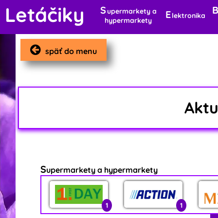
Letáčiky
S
upermarkety a
E
lektronika
hypermarkety
späť do menu
Akt
S
upermarkety a hypermarkety
1
1