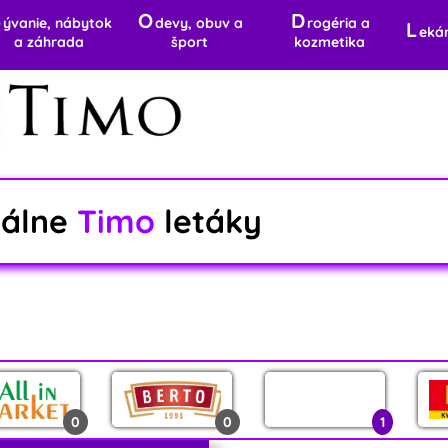
B
O
D
ývanie, nábytok
devy, obuv a
rogéria a
L
eká
a záhrada
šport
kozmetika
uálne
Timo
letáky
0
0
1