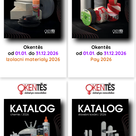
Okentěs
Okentěs
od
01.01.
do
31.12.2026
od
01.01.
do
31.12.2026
Izolacni materialy 2026
Pay 2026