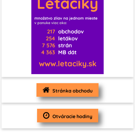
Letáčiky
11
0
0
0
0
množstvo zliav na jednom mieste
v ponuke viac ako:
1
0
0
0
0
0
217
obchodov
254
letákov
7 576
strán
0
0
0
4 363
MB dát
1
0
0
www.letaciky.sk
0
0
0
0
3
1
Stránka obchodu
1
0
0
0
4
Otváracie hodiny
0
0
0