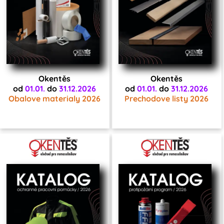
Okentěs
Okentěs
od
01.01.
do
31.12.2026
od
01.01.
do
31.12.2026
Obalove materialy 2026
Prechodove listy 2026