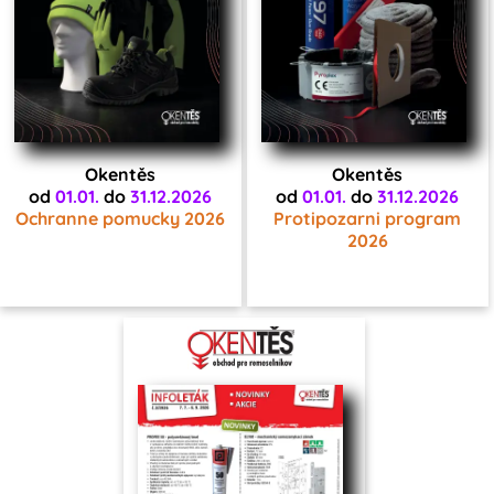
Okentěs
Okentěs
od
01.01.
do
31.12.2026
od
01.01.
do
31.12.2026
Ochranne pomucky 2026
Protipozarni program
2026