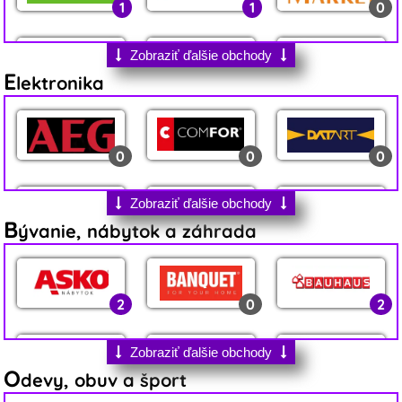
1
1
0
Zobraziť ďalšie obchody
E
lektronika
0
2
6
0
0
0
1
5
4
Zobraziť ďalšie obchody
B
ývanie, nábytok a záhrada
0
2
0
0
1
0
2
0
2
0
1
0
0
2
1
Zobraziť ďalšie obchody
O
devy, obuv a šport
0
1
2
0
0
0
0
4
1