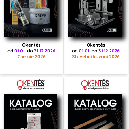
Okentěs
Okentěs
od
01.01.
do
31.12.2026
od
01.01.
do
31.12.2026
Chemie 2026
Stavebni kovani 2026