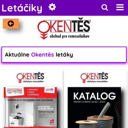
Letáčiky
Aktuálne
Okentěs
letáky