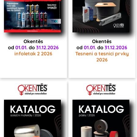
Okentěs
Okentěs
od
01.01.
do
31.12.2026
od
01.01.
do
31.12.2026
infoletak 2 2026
Tesneni a tesnici prvky
2026