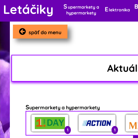
Letáčiky
S
upermarkety a
E
lektronika
hypermarkety
späť do menu
Aktuá
S
upermarkety a hypermarkety
1
1