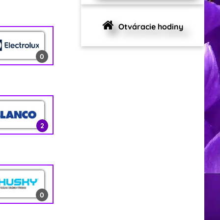
0
Otváracie hodiny
0
1
0
2
2
0
12
0
0
2
0
1
2