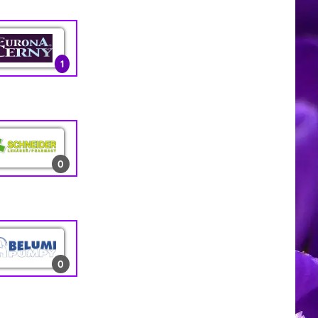
0
1
3
1
13
2
1
0
0
0
1
0
10