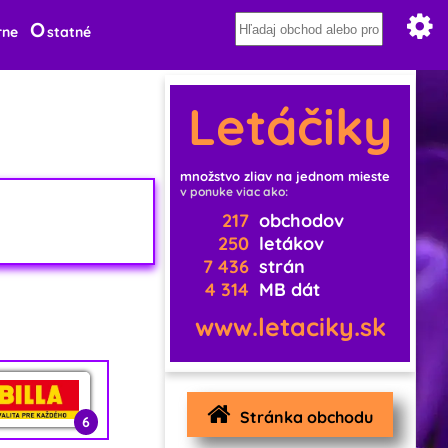
O
rne
statné
Letáčiky
množstvo zliav na jednom mieste
v ponuke viac ako:
217
obchodov
250
letákov
7 436
strán
4 314
MB dát
www.letaciky.sk
Stránka obchodu
6