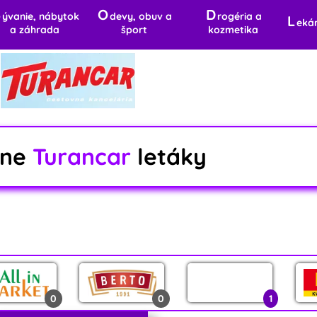
B
O
D
ývanie, nábytok
devy, obuv a
rogéria a
L
eká
a záhrada
šport
kozmetika
lne
Turancar
letáky
0
0
1