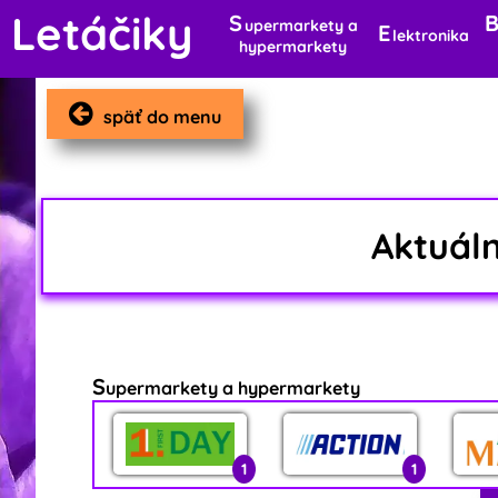
Letáčiky
S
upermarkety a
E
lektronika
hypermarkety
späť do menu
Aktuál
S
upermarkety a hypermarkety
1
1