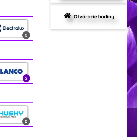
0
Otváracie hodiny
0
1
0
2
2
0
13
0
0
2
0
1
2