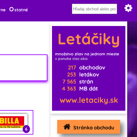
O
rne
statné
Letáčiky
množstvo zliav na jednom mieste
v ponuke viac ako:
217
obchodov
253
letákov
7 565
strán
4 363
MB dát
www.letaciky.sk
Stránka obchodu
6