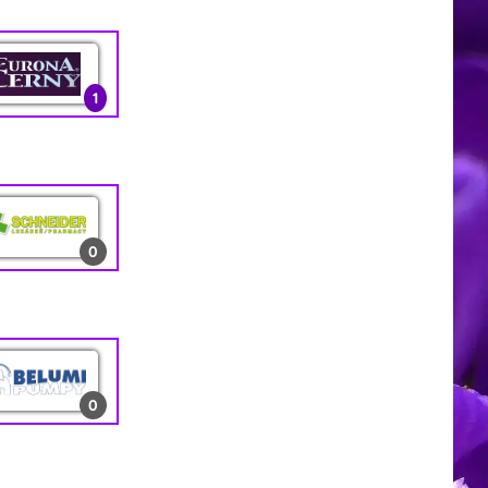
0
1
3
1
13
2
1
0
1
0
1
0
10