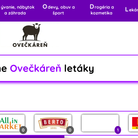
B
O
D
ývanie, nábytok
devy, obuv a
rogéria a
L
eká
a záhrada
šport
kozmetika
ne
Ovečkáreň
letáky
0
0
1