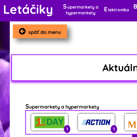
Letáčiky
S
upermarkety a
E
lektronika
hypermarkety
späť do menu
Aktuál
S
upermarkety a hypermarkety
1
1