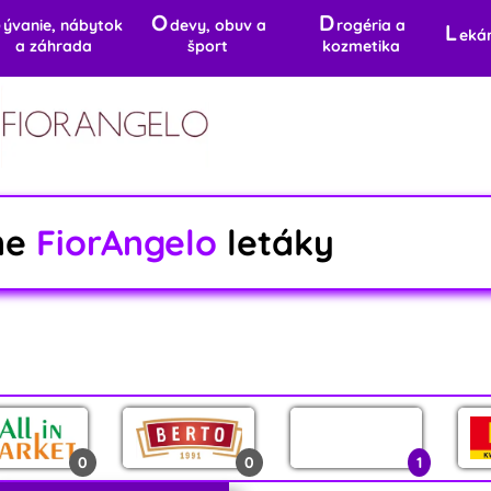
B
O
D
ývanie, nábytok
devy, obuv a
rogéria a
L
eká
a záhrada
šport
kozmetika
ne
FiorAngelo
letáky
0
0
1