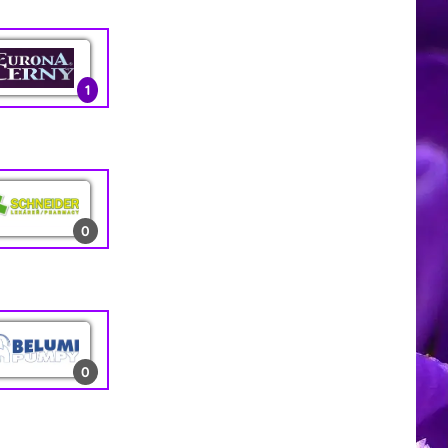
0
1
3
1
13
2
1
0
0
0
1
0
10