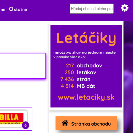
O
rne
statné
Letáčiky
množstvo zliav na jednom mieste
v ponuke viac ako:
217
obchodov
250
letákov
7 436
strán
4 314
MB dát
www.letaciky.sk
Stránka obchodu
6