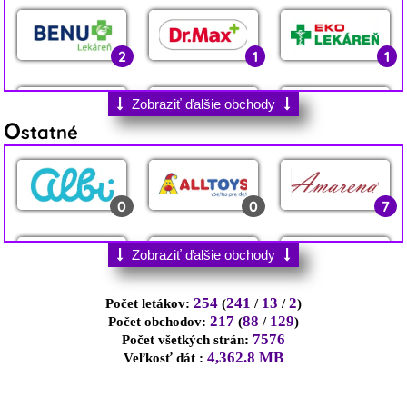
2
1
1
0
2
0
0
1
0
0
4
1
0
Zobraziť ďalšie obchody
O
statné
0
1
0
0
16
2
3
2
1
0
22
2
0
0
7
0
1
0
1
0
0
0
3
1
3
0
Zobraziť ďalšie obchody
0
1
0
1
0
2
13
254
241
13
2
Počet letákov:
(
/
/
)
0
0
2
217
88
129
Počet obchodov:
(
/
)
7576
Počet všetkých strán:
4,362.8 MB
Veľkosť dát :
0
0
0
0
0
1
0
0
2