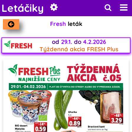
Letáčiky
Fresh
leták
od
29.1.
do
4.2.2026
Týždenná akcia FRESH Plus