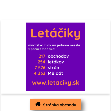
0
0
10
0
0
1
0
1
3
Letáčiky
1
1
0
11
0
0
0
0
množstvo zliav na jednom mieste
v ponuke viac ako:
1
0
0
0
0
0
217
obchodov
254
letákov
7 576
strán
0
0
0
4 363
MB dát
1
0
0
www.letaciky.sk
0
0
0
0
3
1
Stránka obchodu