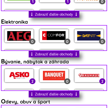
1
1
0
Zobraziť ďalšie obchody
E
lektronika
0
1
6
0
0
0
1
5
4
Zobraziť ďalšie obchody
B
ývanie, nábytok a záhrada
0
2
0
0
1
0
2
0
2
0
1
0
0
2
1
Zobraziť ďalšie obchody
O
devy, obuv a šport
0
1
2
0
0
0
0
4
1