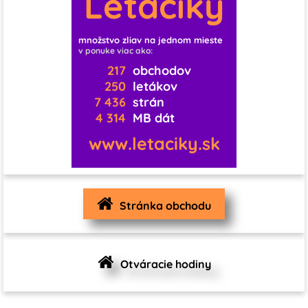
Letáčiky
11
0
0
0
0
množstvo zliav na jednom mieste
v ponuke viac ako:
1
0
0
0
0
0
217
obchodov
250
letákov
7 436
strán
0
0
0
4 314
MB dát
1
0
0
www.letaciky.sk
0
0
0
0
3
1
Stránka obchodu
1
0
0
0
4
Otváracie hodiny
0
0
0