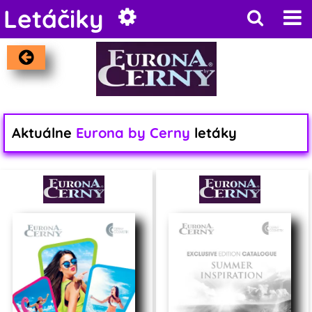
Letáčiky
Aktuálne
Eurona by Cerny
letáky