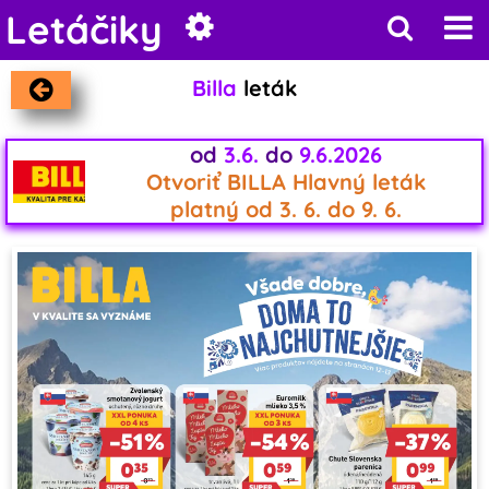
Letáčiky
Billa
leták
od
3.6.
do
9.6.2026
Otvoriť BILLA Hlavný leták
platný od 3. 6. do 9. 6.